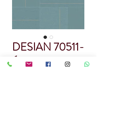
DESIAN 70511-
6
Precio
USD 90.00
Cantidad
*
Rendimiento : 5 metros cuadrados
Papel Tapiz
Precedencia Corena
Precio por rollo