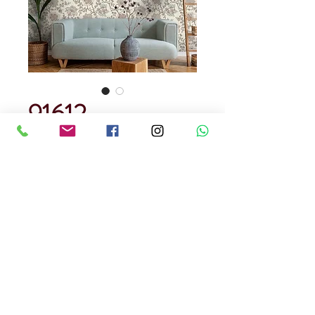
91612
Precio
USD 129.00
Cantidad
*
Rendimiento : 5 metros cuadrados
Papel Tapiz
Precedencia Alemana
Precio por rollo
Ignifugo