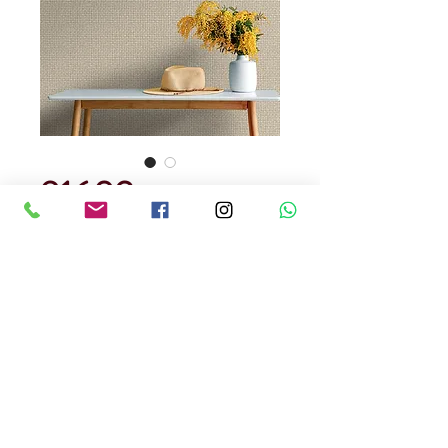
91602
Precio
USD 129.00
Cantidad
*
Rendimiento : 5 metros cuadrados
Papel Tapiz
Precedencia Alemana
Precio por rollo