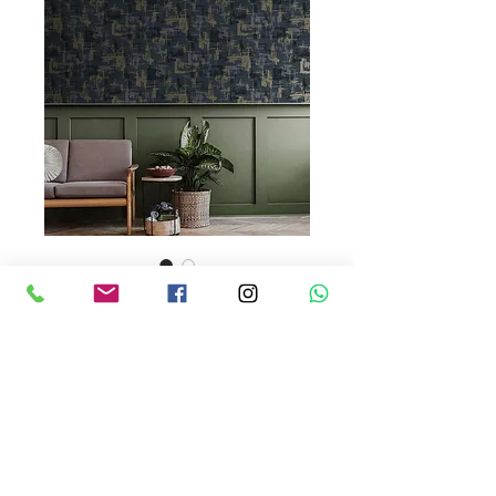
91580
Precio
USD 129.00
Cantidad
*