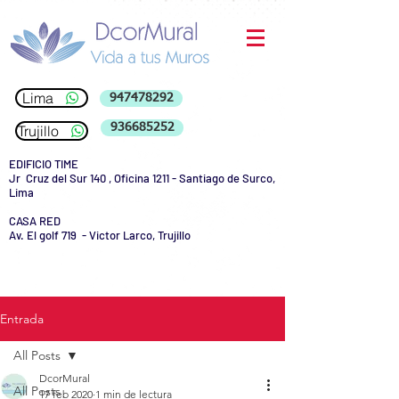
Lima
947478292
936685252
Trujillo
EDIFICIO TIME
Jr Cruz del Sur 140 , Oficina 1211 - Santiago de Surco,
Lima
CASA RED
Av. El golf 719 - Victor Larco, Trujillo
Entrada
All Posts
DcorMural
All Posts
17 feb 2020
1 min de lectura