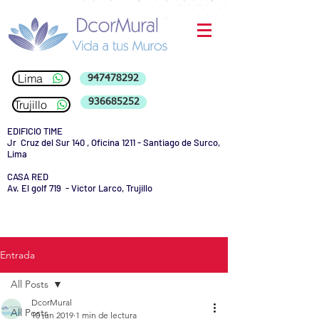
Lima
947478292
936685252
Trujillo
EDIFICIO TIME
Jr Cruz del Sur 140 , Oficina 1211 - Santiago de Surco,
Lima
CASA RED
Av. El golf 719 - Victor Larco, Trujillo
Entrada
All Posts
DcorMural
All Posts
10 jun 2019
1 min de lectura