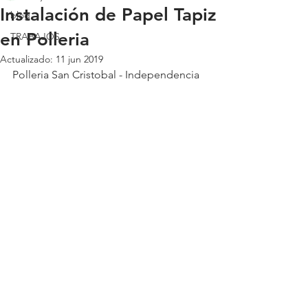
Instalación de Papel Tapiz
blog
en Polleria
TRABAJOS
Actualizado:
11 jun 2019
Polleria San Cristobal - Independencia 