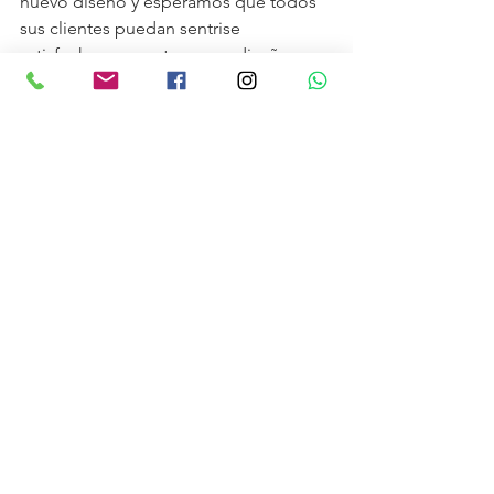
nuevo diseño y esperamos que todos 
sus clientes puedan sentrise 
satisfechos con este nuevo diseños... 
mas selfis :)
TRABAJOS
Ver todo
Entradas recientes